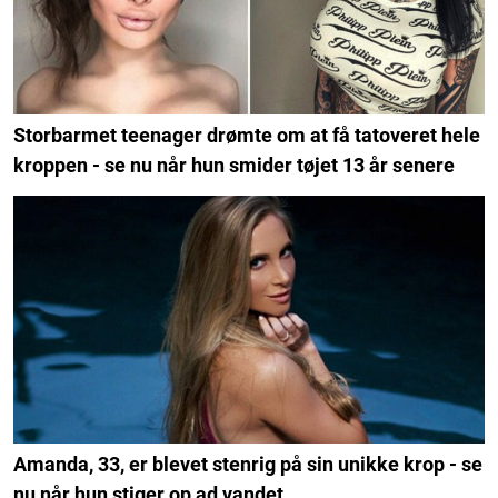
Storbarmet teenager drømte om at få tatoveret hele
kroppen - se nu når hun smider tøjet 13 år senere
Amanda, 33, er blevet stenrig på sin unikke krop - se
nu når hun stiger op ad vandet