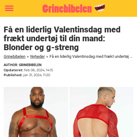
Toggle
menu
Få en liderlig Valentinsdag med
frækt undertøj til din mand:
Blonder og g-streng
Grinebibelen
»
Nyheder
»
Få en liderlig Valentinsdag med frækt undertøj til din mand: Blonder og g-streng
AUTHOR: GRINEBIBELEN
Opdateret:
feb 06, 2024, 14:15
Published:
jan 31, 2024, 11:20