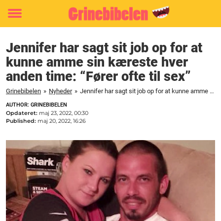
Toggle
menu
Jennifer har sagt sit job op for at
kunne amme sin kæreste hver
anden time: “Fører ofte til sex”
Grinebibelen
»
Nyheder
»
Jennifer har sagt sit job op for at kunne amme sin kæreste hver anden time: "Fører ofte til sex"
AUTHOR: GRINEBIBELEN
Opdateret:
maj 23, 2022, 00:30
Published:
maj 20, 2022, 16:26