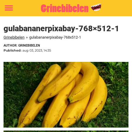
Toggle
menu
gulabananerpixabay-768×512-1
Grinebibelen
»
gulabananerpixabay-768x512-1
AUTHOR: GRINEBIBELEN
Published:
aug 03, 2023, 14:35