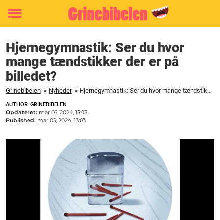
Toggle
menu
Hjernegymnastik: Ser du hvor
mange tændstikker der er på
billedet?
Grinebibelen
»
Nyheder
»
Hjernegymnastik: Ser du hvor mange tændstikker der er på billedet?
AUTHOR: GRINEBIBELEN
Opdateret:
mar 05, 2024, 13:03
Published:
mar 05, 2024, 13:03