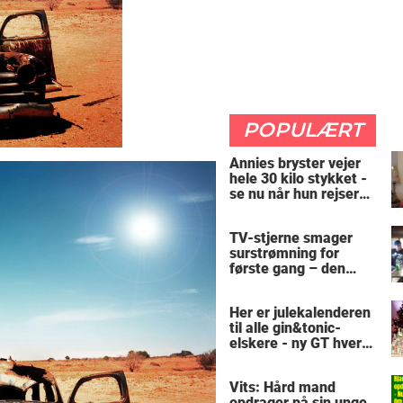
POPULÆRT
Annies bryster vejer
hele 30 kilo stykket -
se nu når hun rejser
sig op
TV-stjerne smager
surstrømning for
første gang – den
hysteriske reaktion
får millioner til at
Her er julekalenderen
skrige af grin
til alle gin&tonic-
elskere - ny GT hver
dag
Vits: Hård mand
opdrager på sin unge