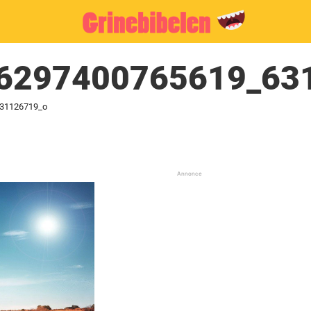
6297400765619_63
31126719_o