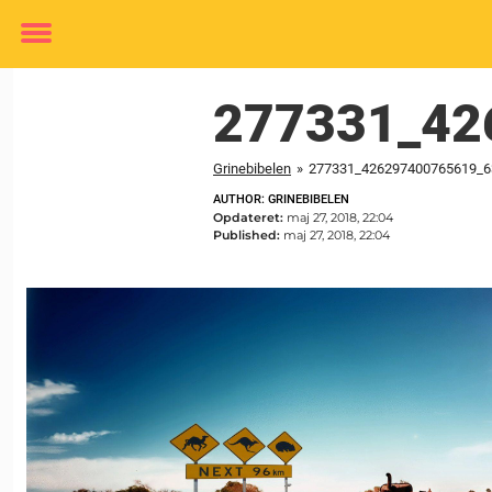
Toggle
menu
277331_42
Grinebibelen
»
277331_426297400765619_6
AUTHOR: GRINEBIBELEN
Opdateret:
maj 27, 2018, 22:04
Published:
maj 27, 2018, 22:04