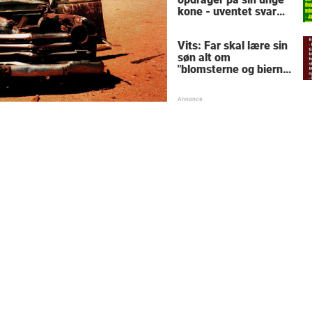
kone - uventet svar
sætter narrøven på
plads
Vits: Far skal lære sin
søn alt om
"blomsterne og bierne"
- forklaringen får
konen til at forlange
skilsmisse