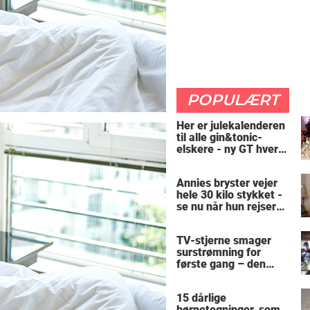
POPULÆRT
Her er julekalenderen
til alle gin&tonic-
elskere - ny GT hver
dag
Annies bryster vejer
hele 30 kilo stykket -
se nu når hun rejser
sig op
TV-stjerne smager
surstrømning for
første gang – den
hysteriske reaktion
får millioner til at
15 dårlige
skrige af grin
børnetegninger, som