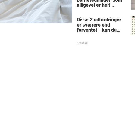
alligevel er helt
fantastiske - nummer
7 er ingen fremtidig
Disse 2 udfordringer
Picasso
er sværere end
forventet - kan du
løse dem?