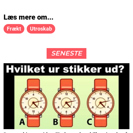
Læs mere om...
Frækt
Utroskab
SENESTE