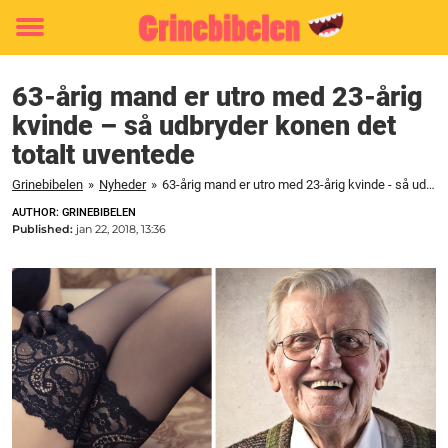
Toggle
menu
63-årig mand er utro med 23-årig
kvinde – så udbryder konen det
totalt uventede
Grinebibelen
»
Nyheder
»
63-årig mand er utro med 23-årig kvinde - så udbryder konen det totalt uventede
AUTHOR: GRINEBIBELEN
Published:
jan 22, 2018, 13:36