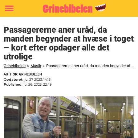
Toggle
menu
Passagererne aner uråd, da
manden begynder at hvæse i toget
– kort efter opdager alle det
utrolige
Grinebibelen
»
Musik
»
Passagererne aner uråd, da manden begynder at hvæse i toget - kort efter opdager alle det utrolige
AUTHOR: GRINEBIBELEN
Opdateret:
jul 27, 2023, 14:13
Published:
jul 26, 2023, 22:49