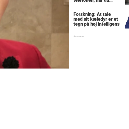
telefonen, når du
sidder på toilettet -
årsagen er ubehagelig
Forskning: At tale
med sit kæledyr er et
tegn på høj intelligens