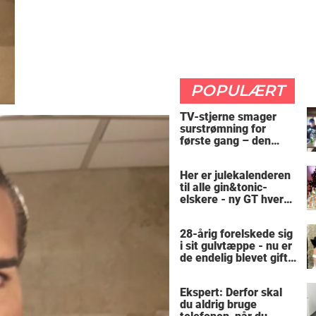
POPULÆRT
TV-stjerne smager
surstrømning for
første gang – den
hysteriske reaktion
får millioner til at
Her er julekalenderen
skrige af grin
til alle gin&tonic-
elskere - ny GT hver
dag
28-årig forelskede sig
i sit gulvtæppe - nu er
de endelig blevet gift:
"Lægger mig på ham
og letter mit hjerte"
Ekspert: Derfor skal
du aldrig bruge