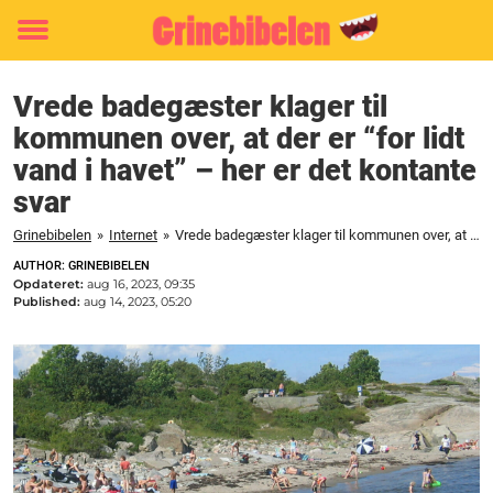
Toggle
menu
Vrede badegæster klager til
kommunen over, at der er “for lidt
vand i havet” – her er det kontante
svar
Grinebibelen
»
Internet
»
Vrede badegæster klager til kommunen over, at der er "for lidt vand i havet" - her er det kontante svar
AUTHOR: GRINEBIBELEN
Opdateret:
aug 16, 2023, 09:35
Published:
aug 14, 2023, 05:20