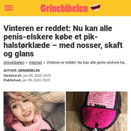
Toggle
menu
Vinteren er reddet: Nu kan alle
penis-elskere købe et pik-
halstørklæde – med nosser, skaft
og glans
Grinebibelen
»
Internet
»
Vinteren er reddet: Nu kan alle penis-elskere købe et pik-halstørklæde - med nosser, skaft og glans
AUTHOR: GRINEBIBELEN
Opdateret:
jan 09, 2020, 05:01
Published:
jan 09, 2020, 05:01