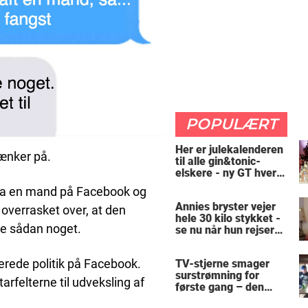
POPULÆRT
Her er julekalenderen
tænker på.
til alle gin&tonic-
elskere - ny GT hver
dag
ra en mand på Facebook og
Annies bryster vejer
t overrasket over, at den
hele 30 kilo stykket -
e sådan noget.
se nu når hun rejser
sig op
rede politik på Facebook.
TV-stjerne smager
surstrømning for
rfelterne til udveksling af
første gang – den
hysteriske reaktion