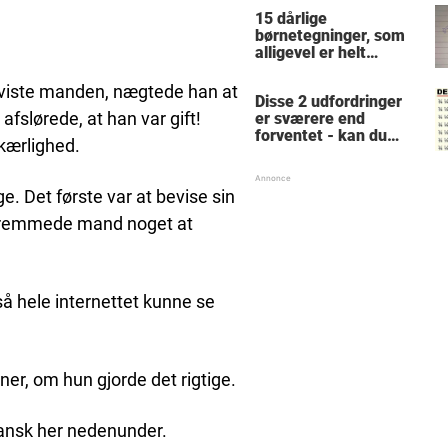
får millioner til at
15 dårlige
skrige af grin
børnetegninger, som
alligevel er helt
fantastiske - nummer
7 er ingen fremtidig
viste manden, nægtede han at
Disse 2 udfordringer
Picasso
afslørede, at han var gift!
er sværere end
forventet - kan du
 kærlighed.
løse dem?
 Det første var at bevise sin
n fremmede mand noget at
så hele internettet kunne se
r, om hun gjorde det rigtige.
dansk her nedenunder.