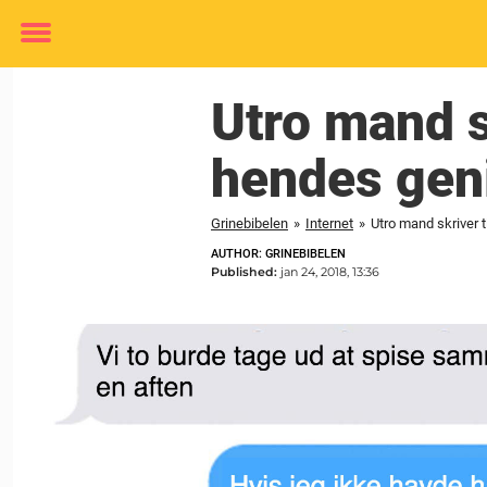
Toggle
menu
Utro mand sk
hendes geni
Grinebibelen
»
Internet
»
Utro mand skriver t
AUTHOR: GRINEBIBELEN
Published:
jan 24, 2018, 13:36