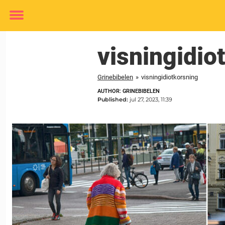
Toggle
menu
visningidio
Grinebibelen
»
visningidiotkorsning
AUTHOR: GRINEBIBELEN
Published:
jul 27, 2023, 11:39