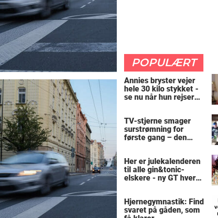
POPULÆRT
Annies bryster vejer
hele 30 kilo stykket -
se nu når hun rejser
sig op
TV-stjerne smager
surstrømning for
første gang – den
hysteriske reaktion
får millioner til at
Her er julekalenderen
skrige af grin
til alle gin&tonic-
elskere - ny GT hver
dag
Hjernegymnastik: Find
svaret på gåden, som