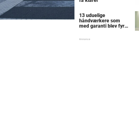
få klarer
13 uduelige
håndværkere som
med garanti blev fyret
samme dag - hvad
tænkte nr. 9 mon på?