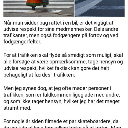
Når man sidder bag rattet i en bil, er det vigtigt at
udvise respekt for sine medmennesker. Dels andre
trafikanter, men også fodgængere på fortov og ved
fodgængerfelter.
For at trafikken skal flyde så smidigt som muligt, skal
alle forsøge at være opmærksomme, tage hensyn og
udvise respekt, hvilket faktisk kan gøre det helt
behageligt at færdes i trafikken.
Men jeg synes dog, at jeg ofte møder personer i
trafikken, som er fuldkommen ligeglade med andre,
og som ikke tager hensyn, hvilket jeg har det meget
stramt med.
For nogle år siden filmede et par skateboardere, da
de var ude at lave forskellige tricks på et fortov. Men