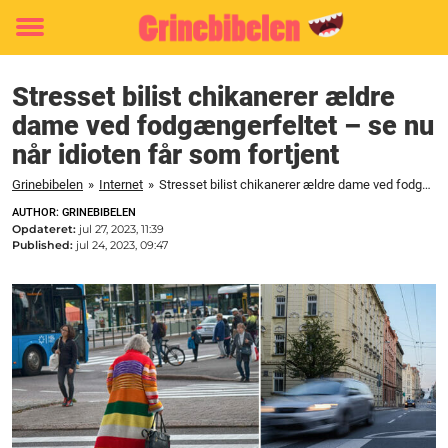
Toggle
menu
Stresset bilist chikanerer ældre
dame ved fodgængerfeltet – se nu
når idioten får som fortjent
Grinebibelen
»
Internet
»
Stresset bilist chikanerer ældre dame ved fodgængerfeltet - se nu når idioten får som fortjent
AUTHOR: GRINEBIBELEN
Opdateret:
jul 27, 2023, 11:39
Published:
jul 24, 2023, 09:47