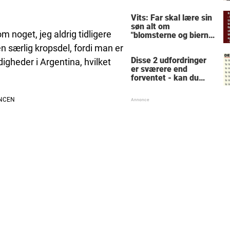
hysteriske reaktion
får millioner til at
Vits: Far skal lære sin
skrige af grin
søn alt om
m noget, jeg aldrig tidligere
"blomsterne og bierne"
- forklaringen får
en særlig kropsdel, fordi man er
konen til at forlange
Disse 2 udfordringer
igheder i Argentina, hvilket
skilsmisse
er sværere end
forventet - kan du
løse dem?