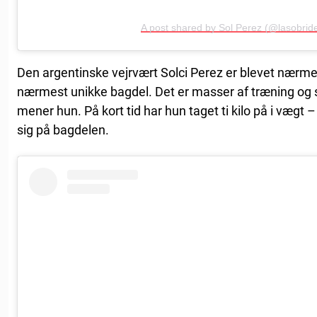
A post shared by Sol Perez (@lasobrid
Den argentinske vejrvært Solci Perez er blevet nærmes
nærmest unikke bagdel. Det er masser af træning og sæ
mener hun. På kort tid har hun taget ti kilo på i vægt –
sig på bagdelen.