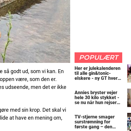
POPULÆRT
Her er julekalenderen
 se så godt ud, som vi kan. En
til alle gin&tonic-
elskere - ny GT hver
kroppen være, som den er.
dag
res udseende, men det er ikke
Annies bryster vejer
hele 30 kilo stykket -
se nu når hun rejser
sig op
gøre med sin krop. Det skal vi
TV-stjerne smager
t lide at have en mening om,
surstrømning for
første gang – den