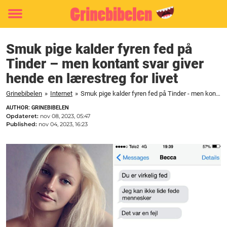
Toggle
menu
Smuk pige kalder fyren fed på
Tinder – men kontant svar giver
hende en lærestreg for livet
Grinebibelen
»
Internet
»
Smuk pige kalder fyren fed på Tinder - men kontant svar giver hende en lærestreg for livet
AUTHOR: GRINEBIBELEN
Opdateret:
nov 08, 2023, 05:47
Published:
nov 04, 2023, 16:23