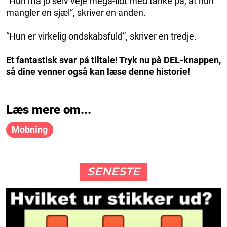
“Hun må jo selv veje mega-lidt med tanke på, at hun
mangler en sjæl”, skriver en anden.
“Hun er virkelig ondskabsfuld”, skriver en tredje.
Et fantastisk svar på tiltale! Tryk nu på DEL-knappen,
så dine venner også kan læse denne historie!
Læs mere om...
Mobning
SENESTE