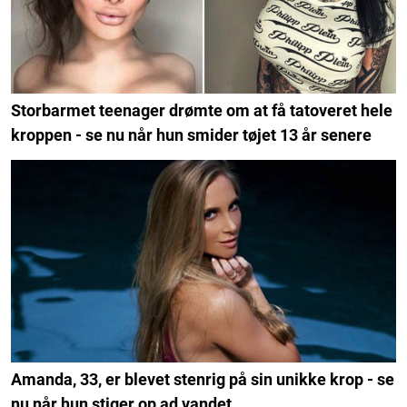
Storbarmet teenager drømte om at få tatoveret hele
kroppen - se nu når hun smider tøjet 13 år senere
Amanda, 33, er blevet stenrig på sin unikke krop - se
nu når hun stiger op ad vandet