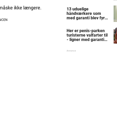
finde alle de skjulte 5-
taller?
n måske ikke længere.
13 uduelige
håndværkere som
med garanti blev fyret
samme dag - hvad
tænkte nr. 9 mon på?
Her er penis-parken
turisterne valfarter til
- ligner med garanti
intet, du har set før