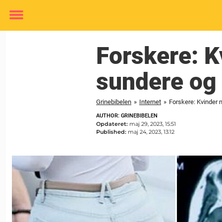
Toggle
menu
Forskere: K
sundere og 
Grinebibelen
»
Internet
»
Forskere: Kvinder 
AUTHOR: GRINEBIBELEN
Opdateret:
maj 29, 2023, 15:51
Published:
maj 24, 2023, 13:12