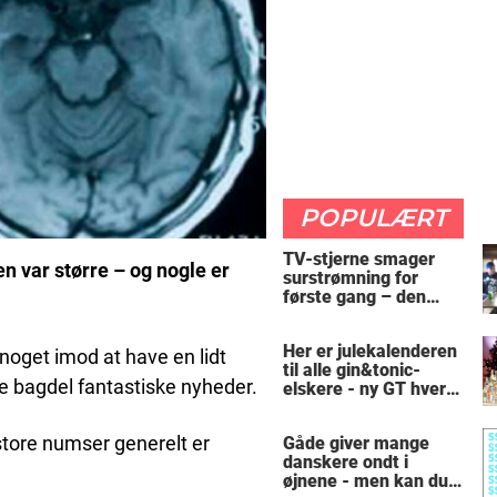
POPULÆRT
TV-stjerne smager
 var større – og nogle er
surstrømning for
første gang – den
hysteriske reaktion
får millioner til at
Her er julekalenderen
skrige af grin
 noget imod at have en lidt
til alle gin&tonic-
e bagdel fantastiske nyheder.
elskere - ny GT hver
dag
 store numser generelt er
Gåde giver mange
danskere ondt i
øjnene - men kan du