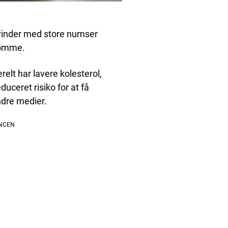
kvinder med store numser
gdomme.
elt har lavere kolesterol,
uceret risiko for at få
ndre medier.