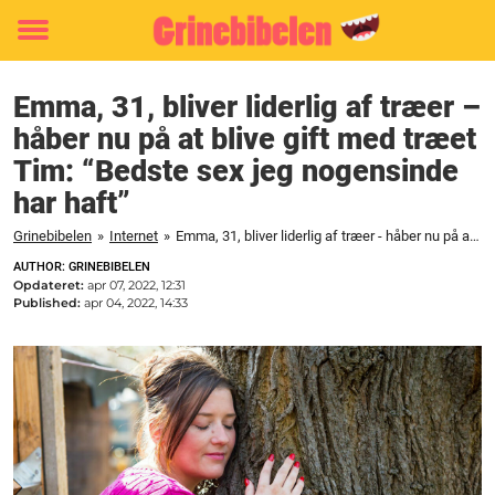
Toggle
menu
Emma, 31, bliver liderlig af træer –
håber nu på at blive gift med træet
Tim: “Bedste sex jeg nogensinde
har haft”
Grinebibelen
»
Internet
»
Emma, 31, bliver liderlig af træer - håber nu på at blive gift med træet Tim: "Bedste sex jeg nogensinde har haft"
AUTHOR: GRINEBIBELEN
Opdateret:
apr 07, 2022, 12:31
Published:
apr 04, 2022, 14:33