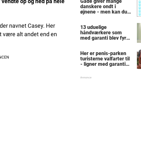
r vendte op og ned på hele
Gåde giver mange
danskere ondt i
øjnene - men kan du
finde alle de skjulte 5-
taller?
der navnet Casey. Her
13 uduelige
håndværkere som
at være alt andet end en
med garanti blev fyret
samme dag - hvad
tænkte nr. 9 mon på?
Her er penis-parken
turisterne valfarter til
- ligner med garanti
intet, du har set før