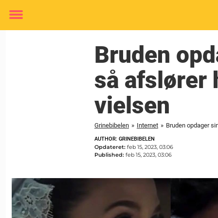
Toggle
menu
Bruden opda
så afslører
vielsen
Grinebibelen
»
Internet
»
Bruden opdager sin
AUTHOR: GRINEBIBELEN
Opdateret:
feb 15, 2023, 03:06
Published:
feb 15, 2023, 03:06