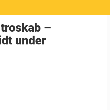
utroskab –
idt under