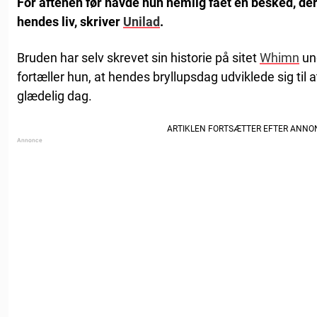
For aftenen før havde hun nemlig fået en besked, de
hendes liv, skriver
Unilad
.
Bruden har selv skrevet sin historie på sitet
Whimn
un
fortæller hun, at hendes bryllupsdag udviklede sig til 
glædelig dag.