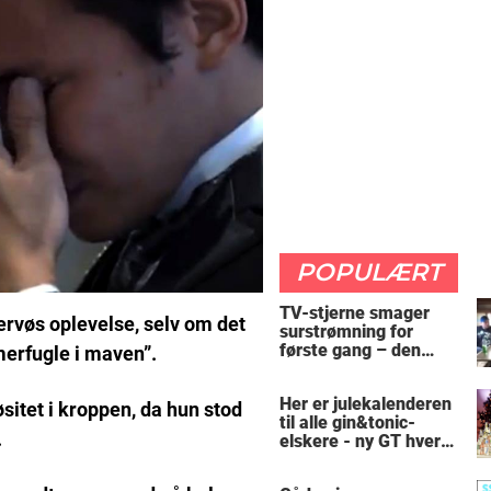
POPULÆRT
TV-stjerne smager
ervøs oplevelse, selv om det
surstrømning for
første gang – den
merfugle i maven”.
hysteriske reaktion
får millioner til at
Her er julekalenderen
skrige af grin
itet i kroppen, da hun stod
til alle gin&tonic-
.
elskere - ny GT hver
dag