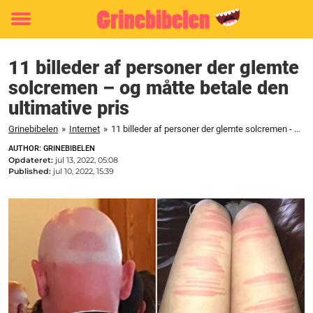
Toggle
menu
11 billeder af personer der glemte
solcremen – og måtte betale den
ultimative pris
Grinebibelen
»
Internet
»
11 billeder af personer der glemte solcremen - og måtte betale den ultimative pris
AUTHOR: GRINEBIBELEN
Opdateret:
jul 13, 2022, 05:08
Published:
jul 10, 2022, 15:39