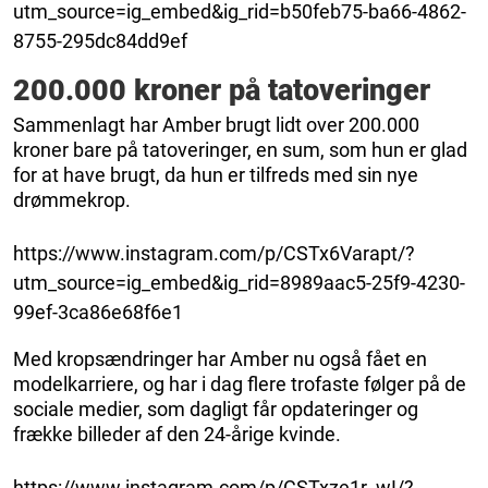
utm_source=ig_embed&ig_rid=b50feb75-ba66-4862-
8755-295dc84dd9ef
200.000 kroner på tatoveringer
Sammenlagt har Amber brugt lidt over 200.000
kroner bare på tatoveringer, en sum, som hun er glad
for at have brugt, da hun er tilfreds med sin nye
drømmekrop.
https://www.instagram.com/p/CSTx6Varapt/?
utm_source=ig_embed&ig_rid=8989aac5-25f9-4230-
99ef-3ca86e68f6e1
Med kropsændringer har Amber nu også fået en
modelkarriere, og har i dag flere trofaste følger på de
sociale medier, som dagligt får opdateringer og
frække billeder af den 24-årige kvinde.
https://www.instagram.com/p/CSTxze1r_wI/?