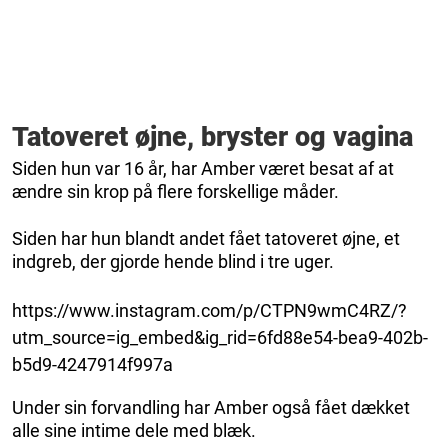
Tatoveret øjne, bryster og vagina
Siden hun var 16 år, har Amber været besat af at
ændre sin krop på flere forskellige måder.
Siden har hun blandt andet fået tatoveret øjne, et
indgreb, der gjorde hende blind i tre uger.
https://www.instagram.com/p/CTPN9wmC4RZ/?
utm_source=ig_embed&ig_rid=6fd88e54-bea9-402b-
b5d9-4247914f997a
Under sin forvandling har Amber også fået dækket
alle sine intime dele med blæk.