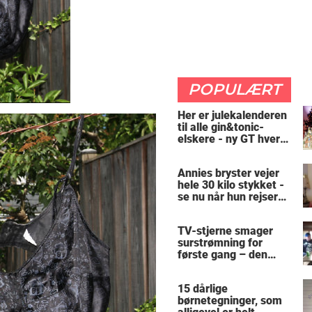
POPULÆRT
Her er julekalenderen
til alle gin&tonic-
elskere - ny GT hver
dag
Annies bryster vejer
hele 30 kilo stykket -
se nu når hun rejser
sig op
TV-stjerne smager
surstrømning for
første gang – den
hysteriske reaktion
får millioner til at
15 dårlige
skrige af grin
børnetegninger, som