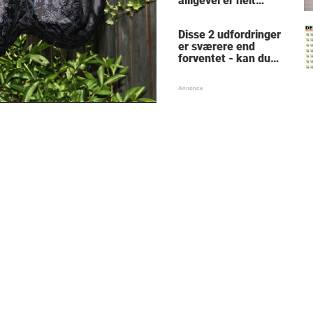
alligevel er helt
fantastiske - nummer
7 er ingen fremtidig
Disse 2 udfordringer
Picasso
er sværere end
forventet - kan du
løse dem?