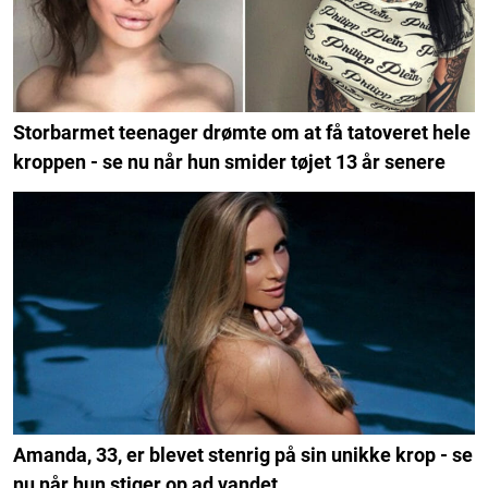
Storbarmet teenager drømte om at få tatoveret hele
kroppen - se nu når hun smider tøjet 13 år senere
Amanda, 33, er blevet stenrig på sin unikke krop - se
nu når hun stiger op ad vandet