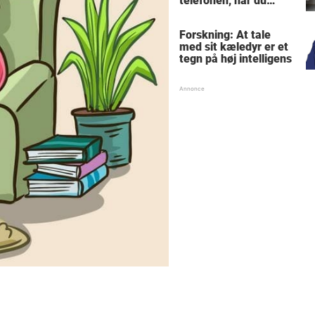
telefonen, når du
sidder på toilettet -
årsagen er ubehagelig
Forskning: At tale
med sit kæledyr er et
tegn på høj intelligens