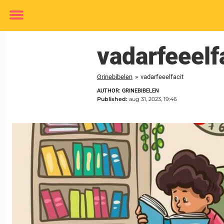
Toggle
menu
vadarfeeelf
Grinebibelen
»
vadarfeeelfacit
AUTHOR: GRINEBIBELEN
Published:
aug 31, 2023, 19:46