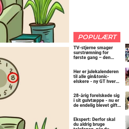
POPULÆRT
TV-stjerne smager
surstrømning for
første gang – den
hysteriske reaktion
får millioner til at
Her er julekalenderen
skrige af grin
til alle gin&tonic-
elskere - ny GT hver
dag
28-årig forelskede sig
i sit gulvtæppe - nu er
de endelig blevet gift:
"Lægger mig på ham
og letter mit hjerte"
Ekspert: Derfor skal
du aldrig bruge