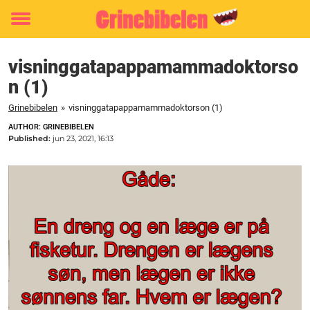
Toggle
menu
visninggatapappamammadoktorso
n (1)
Grinebibelen
»
visninggatapappamammadoktorson (1)
AUTHOR: GRINEBIBELEN
Published:
jun 23, 2021, 16:13