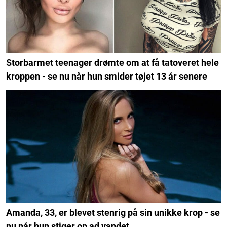
Storbarmet teenager drømte om at få tatoveret hele
kroppen - se nu når hun smider tøjet 13 år senere
Amanda, 33, er blevet stenrig på sin unikke krop - se
nu når hun stiger op ad vandet