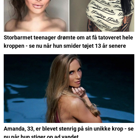
Storbarmet teenager drømte om at få tatoveret hele
kroppen - se nu når hun smider tøjet 13 år senere
Amanda, 33, er blevet stenrig på sin unikke krop - se
nu når hun stiger op ad vandet