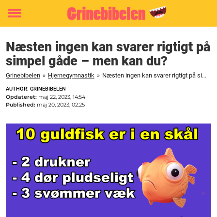
Toggle
menu
Næsten ingen kan svarer rigtigt på
simpel gåde – men kan du?
Grinebibelen
»
Hjernegymnastik
»
Næsten ingen kan svarer rigtigt på simpel gåde - men kan du?
AUTHOR: GRINEBIBELEN
Opdateret:
maj 22, 2023, 14:54
Published:
maj 20, 2023, 02:25