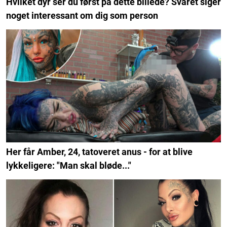
Hvilket dyr ser du først på dette billede? Svaret siger
noget interessant om dig som person
Her får Amber, 24, tatoveret anus - for at blive
lykkeligere: "Man skal bløde..."