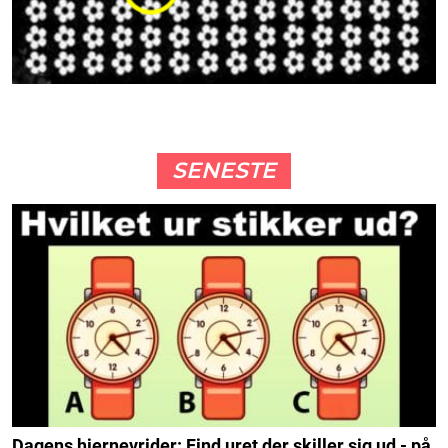
SENESTE
Dagens hjernevrider: Find uret der skiller sig ud - på