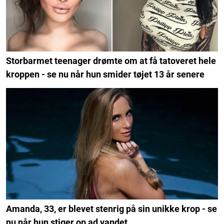
Storbarmet teenager drømte om at få tatoveret hele
kroppen - se nu når hun smider tøjet 13 år senere
Amanda, 33, er blevet stenrig på sin unikke krop - se
nu når hun stiger op ad vandet