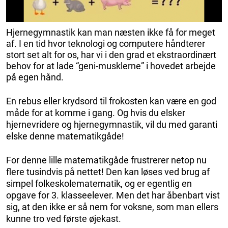
Hjernegymnastik kan man næsten ikke få for meget
af. I en tid hvor teknologi og computere håndterer
stort set alt for os, har vi i den grad et ekstraordinært
behov for at lade “geni-musklerne” i hovedet arbejde
på egen hånd.
En rebus eller krydsord til frokosten kan være en god
måde for at komme i gang. Og hvis du elsker
hjernevridere og hjernegymnastik, vil du med garanti
elske denne matematikgåde!
For denne lille matematikgåde frustrerer netop nu
flere tusindvis på nettet! Den kan løses ved brug af
simpel folkeskolematematik, og er egentlig en
opgave for 3. klasseelever. Men det har åbenbart vist
sig, at den ikke er så nem for voksne, som man ellers
kunne tro ved første øjekast.