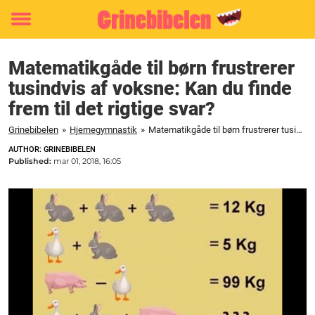
Toggle
menu
Matematikgåde til børn frustrerer
tusindvis af voksne: Kan du finde
frem til det rigtige svar?
Grinebibelen
»
Hjernegymnastik
»
Matematikgåde til børn frustrerer tusindvis af voksne: Kan du finde frem til det rigtige svar?
AUTHOR: GRINEBIBELEN
Published:
mar 01, 2018, 16:05