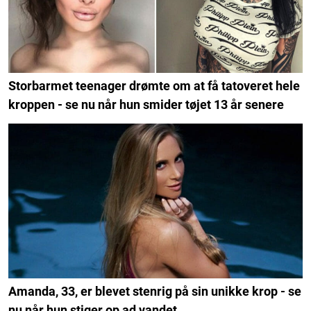
Storbarmet teenager drømte om at få tatoveret hele
kroppen - se nu når hun smider tøjet 13 år senere
Amanda, 33, er blevet stenrig på sin unikke krop - se
nu når hun stiger op ad vandet