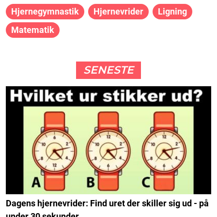
Hjernegymnastik
Hjernevrider
Ligning
Matematik
SENESTE
Dagens hjernevrider: Find uret der skiller sig ud - på
under 30 sekunder