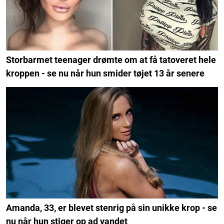
Storbarmet teenager drømte om at få tatoveret hele
kroppen - se nu når hun smider tøjet 13 år senere
Amanda, 33, er blevet stenrig på sin unikke krop - se
nu når hun stiger op ad vandet