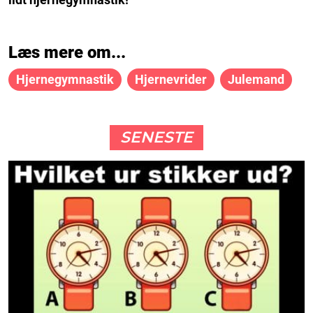
Læs mere om...
Hjernegymnastik
Hjernevrider
Julemand
SENESTE