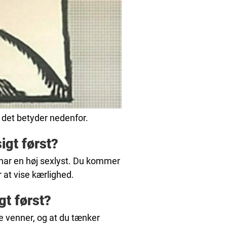
 det betyder nedenfor.
igt først?
r har en høj sexlyst. Du kommer
 at vise kærlighed.
t først?
e venner, og at du tænker