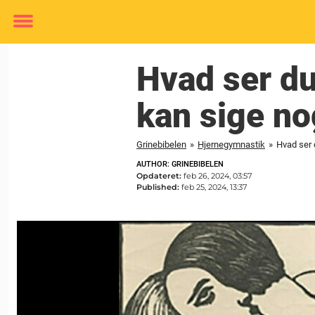
Toggle
menu
Hvad ser du
kan sige no
Grinebibelen
»
Hjernegymnastik
»
Hvad ser 
AUTHOR: GRINEBIBELEN
Opdateret:
feb 26, 2024, 03:57
Published:
feb 25, 2024, 13:37