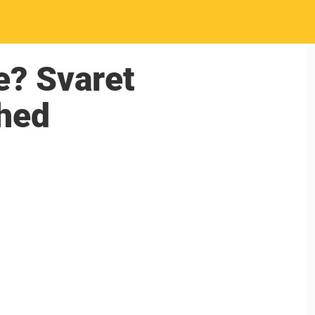
e? Svaret
ghed