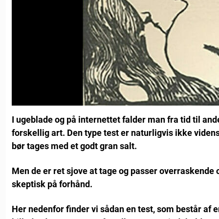
I ugeblade og på internettet falder man fra tid til an
forskellig art. Den type test er naturligvis ikke vid
bør tages med et godt gran salt.
Men de er ret sjove at tage og passer overraskende 
skeptisk på forhånd.
Her nedenfor finder vi sådan en test, som består af en