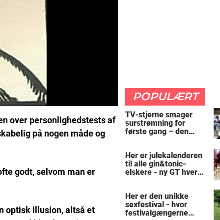
POPULÆRT
TV-stjerne smager
den over personlighedstests af
surstrømning for
første gang – den
enskabelig på nogen måde og
hysteriske reaktion
får millioner til at
Her er julekalenderen
skrige af grin
til alle gin&tonic-
ofte godt, selvom man er
elskere - ny GT hver
dag
Her er den unikke
sexfestival - hvor
 optisk illusion, altså et
festivalgængerne