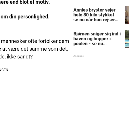
leger hest: "Vi er helt
mere end blot ét motiv.
almindelige"
Annies bryster vejer
hele 30 kilo stykket -
t om din personlighed.
se nu når hun rejser
sig op
Bjørnen sniger sig ind i
haven og hopper i
vi mennesker ofte fortolker dem
poolen - se nu
reaktionen, der får
 ikke at være det samme som det,
hele nettet til at juble
e, ikke sandt?