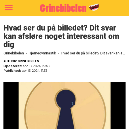
Toggle
menu
Hvad ser du på billedet? Dit svar
kan afsløre noget interessant om
dig
Grinebibelen
»
Hjernegymnastik
»
Hvad ser du på billedet? Dit svar kan afsløre noget interessant om dig
AUTHOR: GRINEBIBELEN
Opdateret:
apr 18, 2024, 15:48
Published:
apr 15, 2024, 11:33