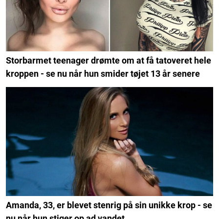
Storbarmet teenager drømte om at få tatoveret hele
kroppen - se nu når hun smider tøjet 13 år senere
Amanda, 33, er blevet stenrig på sin unikke krop - se
nu når hun stiger op ad vandet