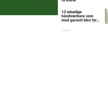
få klarer
13 uduelige
håndværkere som
med garanti blev fyret
samme dag - hvad
tænkte nr. 9 mon på?