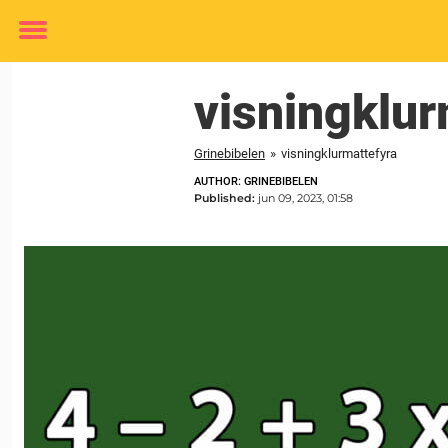
Toggle
menu
visningklur
Grinebibelen
»
visningklurmattefyra
AUTHOR: GRINEBIBELEN
Published:
jun 09, 2023, 01:58