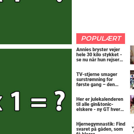
POPULÆRT
Annies bryster vejer
hele 30 kilo stykket -
se nu når hun rejser
sig op
TV-stjerne smager
surstrømning for
første gang – den
hysteriske reaktion
får millioner til at
Her er julekalenderen
skrige af grin
til alle gin&tonic-
elskere - ny GT hver
dag
Hjernegymnastik: Find
svaret på gåden, som