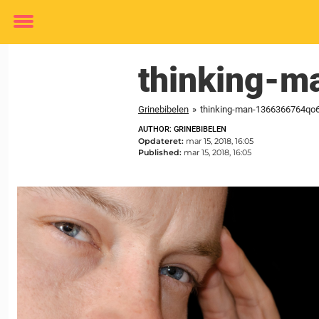
Toggle
menu
thinking-
Grinebibelen
»
thinking-man-1366366764qo
AUTHOR: GRINEBIBELEN
Opdateret:
mar 15, 2018, 16:05
Published:
mar 15, 2018, 16:05