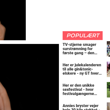
POPULÆRT
TV-stjerne smager
surstrømning for
første gang – den
hysteriske reaktion
får millioner til at
Her er julekalenderen
skrige af grin
til alle gin&tonic-
elskere - ny GT hver
dag
Her er den unikke
sexfestival - hvor
festivalgængerne
leger hest: "Vi er helt
almindelige"
Annies bryster vejer
hele 30 kilo stykket -