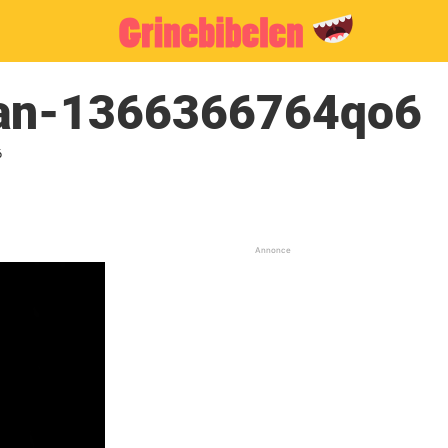
man-1366366764qo6
6