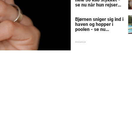
se nu når hun rejser
sig op
Bjørnen sniger sig ind i
haven og hopper i
poolen - se nu
reaktionen, der får
hele nettet til at juble