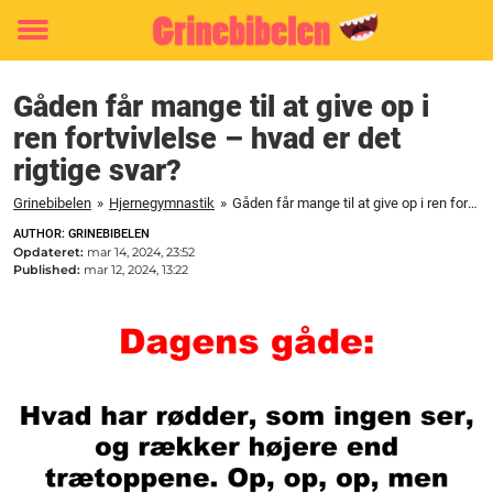
Toggle
menu
Gåden får mange til at give op i
ren fortvivlelse – hvad er det
rigtige svar?
Grinebibelen
»
Hjernegymnastik
»
Gåden får mange til at give op i ren fortvivlelse - hvad er det rigtige svar?
AUTHOR: GRINEBIBELEN
Opdateret:
mar 14, 2024, 23:52
Published:
mar 12, 2024, 13:22