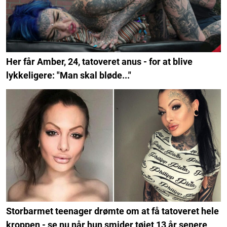
Her får Amber, 24, tatoveret anus - for at blive
lykkeligere: "Man skal bløde..."
Storbarmet teenager drømte om at få tatoveret hele
kroppen - se nu når hun smider tøjet 13 år senere