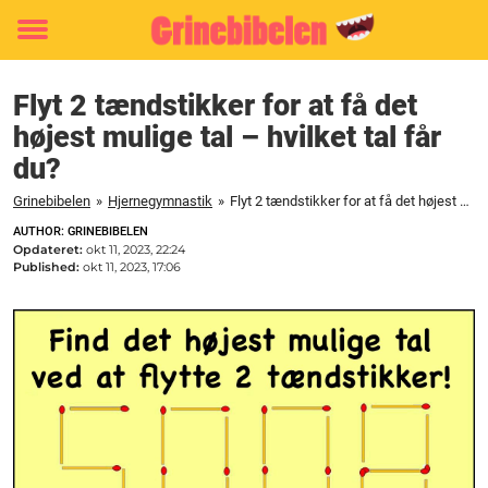
Toggle
menu
Flyt 2 tændstikker for at få det
højest mulige tal – hvilket tal får
du?
Grinebibelen
»
Hjernegymnastik
»
Flyt 2 tændstikker for at få det højest mulige tal - hvilket tal får du?
AUTHOR: GRINEBIBELEN
Opdateret:
okt 11, 2023, 22:24
Published:
okt 11, 2023, 17:06