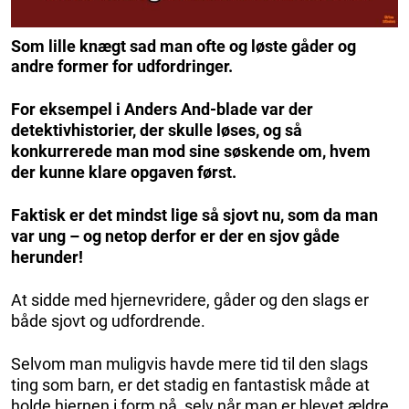
Som lille knægt sad man ofte og løste gåder og
andre former for udfordringer.
For eksempel i Anders And-blade var der
detektivhistorier, der skulle løses, og så
konkurrerede man mod sine søskende om, hvem
der kunne klare opgaven først.
Faktisk er det mindst lige så sjovt nu, som da man
var ung – og netop derfor er der en sjov gåde
herunder!
At sidde med hjernevridere, gåder og den slags er
både sjovt og udfordrende.
Selvom man muligvis havde mere tid til den slags
ting som barn, er det stadig en fantastisk måde at
holde hjernen i form på, selv når man er blevet ældre