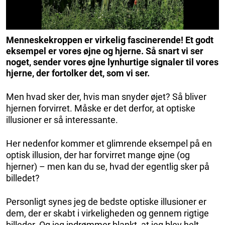
Menneskekroppen er virkelig fascinerende! Et godt
eksempel er vores øjne og hjerne. Så snart vi ser
noget, sender vores øjne lynhurtige signaler til vores
hjerne, der fortolker det, som vi ser.
Men hvad sker der, hvis man snyder øjet? Så bliver
hjernen forvirret. Måske er det derfor, at optiske
illusioner er så interessante.
Her nedenfor kommer et glimrende eksempel på en
optisk illusion, der har forvirret mange øjne (og
hjerner) – men kan du se, hvad der egentlig sker på
billedet?
Personligt synes jeg de bedste optiske illusioner er
dem, der er skabt i virkeligheden og gennem rigtige
billeder. Og jeg indrømmer blankt, at jeg blev helt