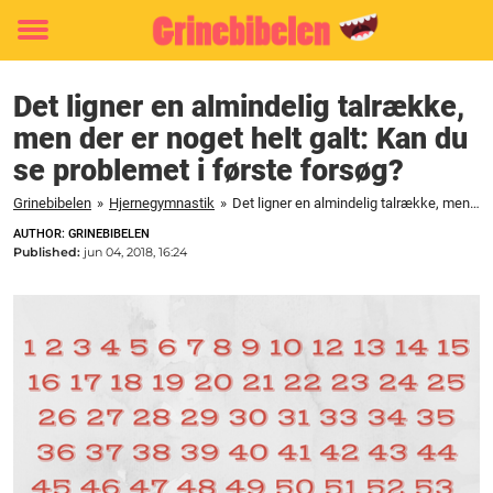
Toggle
menu
Det ligner en almindelig talrække,
men der er noget helt galt: Kan du
se problemet i første forsøg?
Grinebibelen
»
Hjernegymnastik
»
Det ligner en almindelig talrække, men der er noget helt galt: Kan du se problemet i første forsøg?
AUTHOR: GRINEBIBELEN
Published:
jun 04, 2018, 16:24