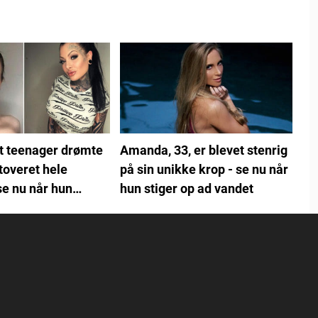
t teenager drømte
Amanda, 33, er blevet stenrig
toveret hele
på sin unikke krop - se nu når
se nu når hun
hun stiger op ad vandet
et 13 år senere