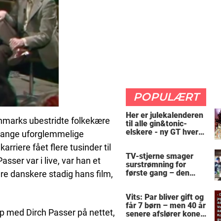
POPULÆRT
Her er julekalenderen
anmarks ubestridte folkekære
til alle gin&tonic-
elskere - ny GT hver
 mange uforglemmelige
dag
arriere fået flere tusinder til
TV-stjerne smager
sser var i live, var han et
surstrømning for
første gang – den
lere danskere stadig hans film,
hysteriske reaktion
får millioner til at
Vits: Par bliver gift og
skrige af grin
får 7 børn – men 40 år
ip med Dirch Passer på nettet,
senere afslører konen