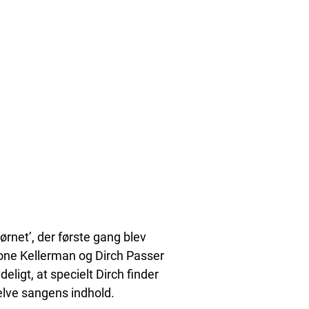
jørnet’, der første gang blev
t Lone Kellerman og Dirch Passer
ligt, at specielt Dirch finder
elve sangens indhold.