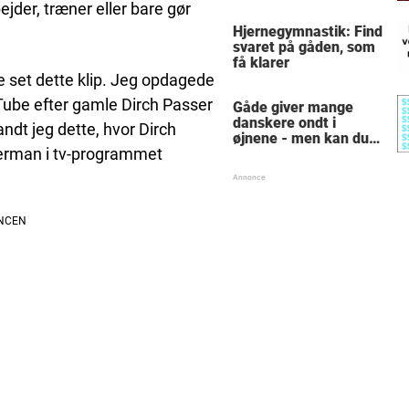
sin intime
ejder, træner eller bare gør
hemmelighed
Hjernegymnastik: Find
svaret på gåden, som
få klarer
e set dette klip. Jeg opdagede
uTube efter gamle Dirch Passer
Gåde giver mange
danskere ondt i
andt jeg dette, hvor Dirch
øjnene - men kan du
erman i tv-programmet
finde alle de skjulte 5-
taller?