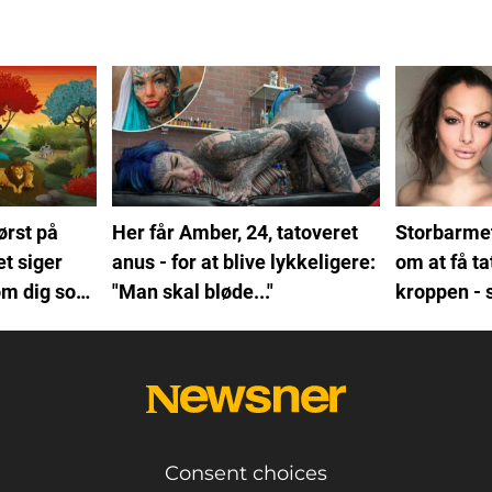
ørst på
Her får Amber, 24, tatoveret
Storbarme
et siger
anus - for at blive lykkeligere:
om at få ta
om dig som
"Man skal bløde..."
kroppen - 
smider tøj
Consent choices