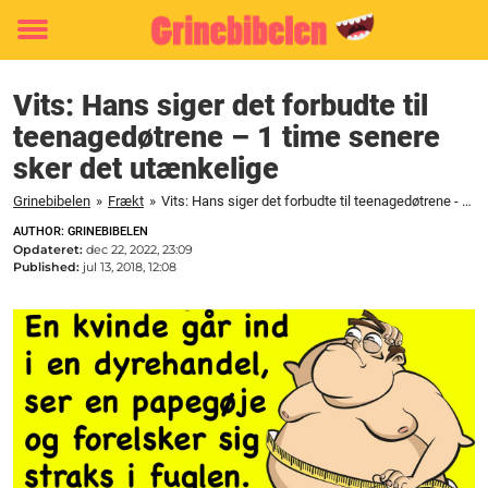
Toggle
menu
Vits: Hans siger det forbudte til
teenagedøtrene – 1 time senere
sker det utænkelige
Grinebibelen
»
Frækt
»
Vits: Hans siger det forbudte til teenagedøtrene - 1 time senere sker det utænkelige
AUTHOR: GRINEBIBELEN
Opdateret:
dec 22, 2022, 23:09
Published:
jul 13, 2018, 12:08