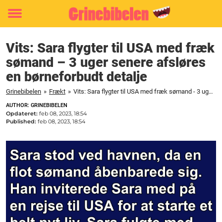
Toggle
menu
Vits: Sara flygter til USA med fræk
sømand – 3 uger senere afsløres
en børneforbudt detalje
Grinebibelen
»
Frækt
»
Vits: Sara flygter til USA med fræk sømand - 3 uger senere afsløres en børneforbudt detalje
AUTHOR: GRINEBIBELEN
Opdateret:
feb 08, 2023, 18:54
Published:
feb 08, 2023, 18:54